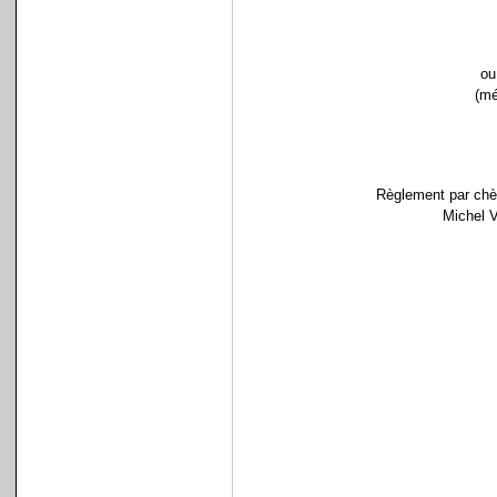
o
(mé
Règlement par chèq
Michel V