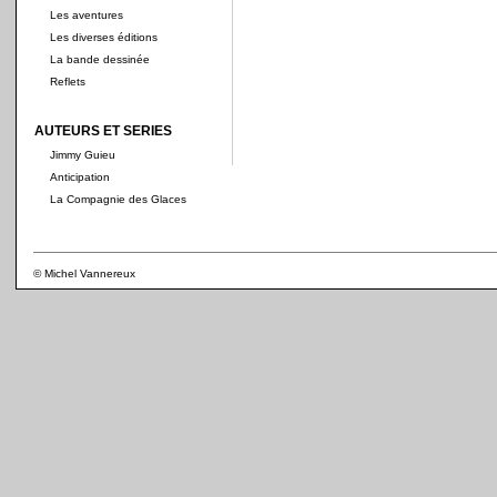
Les aventures
Les diverses éditions
La bande dessinée
Reflets
AUTEURS ET SERIES
Jimmy Guieu
Anticipation
La Compagnie des Glaces
© Michel Vannereux