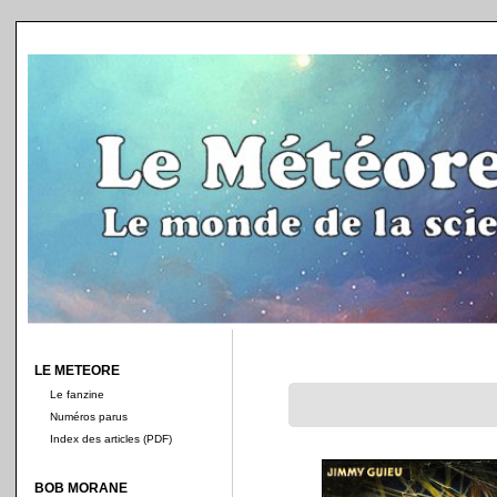
LE METEORE
Le fanzine
Numéros parus
Index des articles (PDF)
BOB MORANE