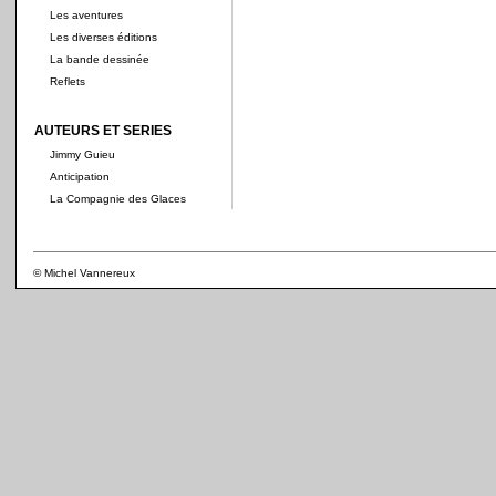
Les aventures
Les diverses éditions
La bande dessinée
Reflets
AUTEURS ET SERIES
Jimmy Guieu
Anticipation
La Compagnie des Glaces
© Michel Vannereux