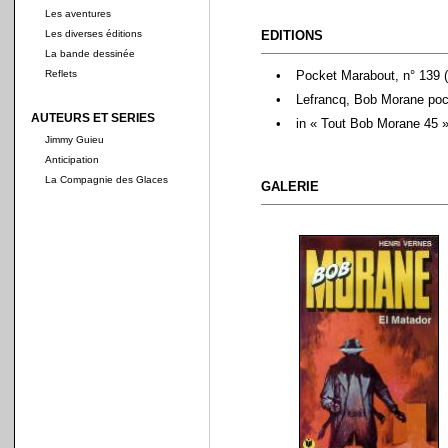
Les aventures
Les diverses éditions
EDITIONS
La bande dessinée
Reflets
•
Pocket Marabout, n° 139 
•
Lefrancq, Bob Morane pock
AUTEURS ET SERIES
•
in « Tout Bob Morane 45 
Jimmy Guieu
Anticipation
La Compagnie des Glaces
GALERIE