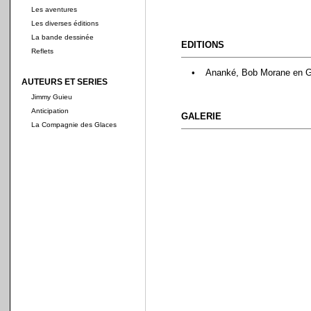
Les aventures
Les diverses éditions
La bande dessinée
EDITIONS
Reflets
•
Ananké, Bob Morane en Gr
AUTEURS ET SERIES
Jimmy Guieu
Anticipation
GALERIE
La Compagnie des Glaces