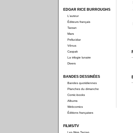
EDGAR RICE BURROUGHS
L'auteur
Éditeurs français
Tarzan
Mars
Pellucidar
Vénus
Caspak
La trilogie lunaire
Divers
BANDES DESSINÉES
Bandes quotidiennes
Planches du dimanche
Comic-books
Albums
Webcomics
Éditions françaises
FILMS/TV
Les films Tarzan