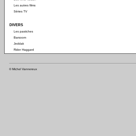
Les autres films
Séries TV
DIVERS
Les pastiches
Barsoom
Jeddak
Rider Haggard
© Michel Vannereux