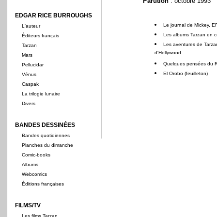
Parution
: octobre 1993
EDGAR RICE BURROUGHS
Le journal de Mickey, E
L'auteur
Les albums Tarzan en c
Éditeurs français
Les aventures de Tarzan 
Tarzan
d'Hollywood
Mars
Quelques pensées du R
Pellucidar
El Orobo (feuilleton)
Vénus
Caspak
La trilogie lunaire
Divers
BANDES DESSINÉES
Bandes quotidiennes
Planches du dimanche
Comic-books
Albums
Webcomics
Éditions françaises
FILMS/TV
Les films Tarzan