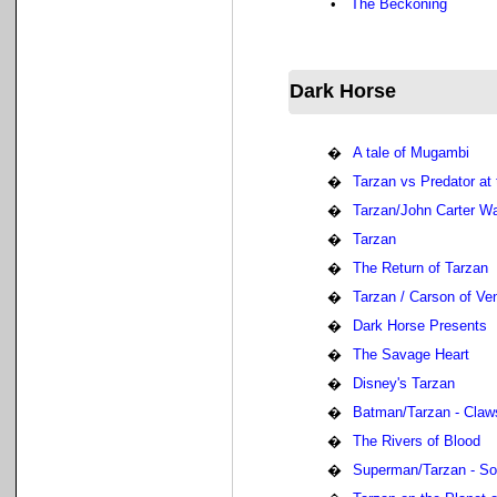
•
The Beckoning
Dark Horse
�
A tale of Mugambi
�
Tarzan vs Predator at 
�
Tarzan/John Carter Wa
�
Tarzan
�
The Return of Tarzan
�
Tarzan / Carson of Ve
�
Dark Horse Presents
�
The Savage Heart
�
Disney's Tarzan
�
Batman/Tarzan - Claw
�
The Rivers of Blood
�
Superman/Tarzan - So