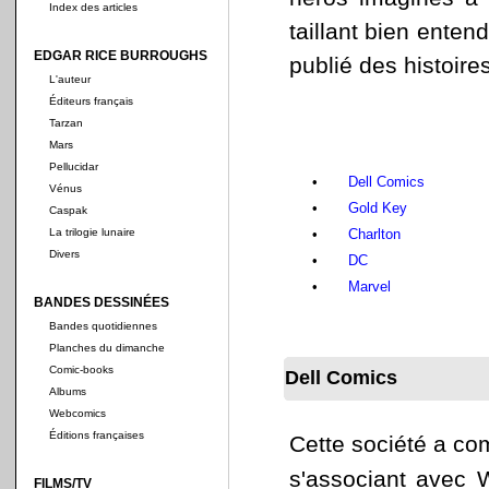
Index des articles
taillant bien entend
EDGAR RICE BURROUGHS
publié des histoire
L'auteur
Éditeurs français
Tarzan
Mars
Pellucidar
•
Dell Comics
Vénus
•
Gold Key
Caspak
La trilogie lunaire
•
Charlton
Divers
•
DC
•
Marvel
BANDES DESSINÉES
Bandes quotidiennes
Planches du dimanche
Comic-books
Dell Comics
Albums
Webcomics
Éditions françaises
Cette société a c
s'associant avec W
FILMS/TV