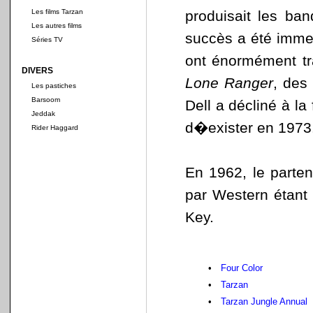
Les films Tarzan
produisait les ban
Les autres films
succès a été immen
Séries TV
ont énormément tr
DIVERS
Lone Ranger
, des
Les pastiches
Barsoom
Dell a décliné à la
Jeddak
d�exister en 1973
Rider Haggard
En 1962, le partena
par Western étant 
Key.
•
Four Color
•
Tarzan
•
Tarzan Jungle Annual