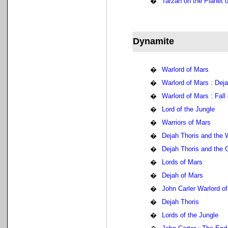
�
Tarzan on the Planet 
Dynamite
�
Warlord of Mars
�
Warlord of Mars : Deja
�
Warlord of Mars : Fal
�
Lord of the Jungle
�
Warriors of Mars
�
Dejah Thoris and the 
�
Dejah Thoris and the
�
Lords of Mars
�
Dejah of Mars
�
John Carler Warlord o
�
Dejah Thoris
�
Lords of the Jungle