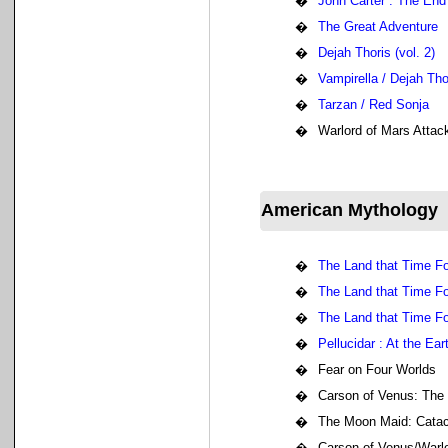
�
John Carter : The End
�
The Great Adventure
�
Dejah Thoris (vol. 2)
�
Vampirella / Dejah Tho
�
Tarzan / Red Sonja
�
Warlord of Mars Attac
American Mythology
�
The Land that Time Fo
�
The Land that Time For
�
The Land that Time Fo
�
Pellucidar : At the Ear
�
Fear on Four Worlds
�
Carson of Venus: The
�
The Moon Maid: Cata
�
Carson of Venus/Warl