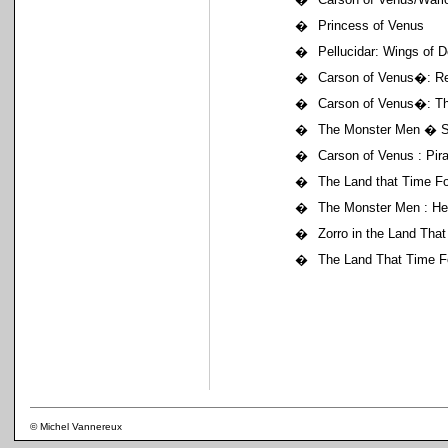
�
Princess of Venus
�
Pellucidar: Wings of 
�
Carson of Venus�: Re
�
Carson of Venus�: Th
�
The Monster Men � So
�
Carson of Venus : Pir
�
The Land that Time Fo
�
The Monster Men : Hea
�
Zorro in the Land Tha
�
The Land That Time Fo
© Michel Vannereux