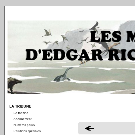
LA TRIBUNE
Le fanzine
Abonnement
Numéros parus
Parutions spéciales