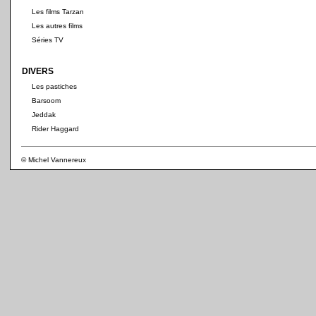
Les films Tarzan
Les autres films
Séries TV
DIVERS
Les pastiches
Barsoom
Jeddak
Rider Haggard
© Michel Vannereux