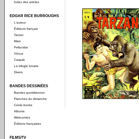
Index des articles
EDGAR RICE BURROUGHS
L'auteur
Éditeurs français
Tarzan
Mars
Pellucidar
Vénus
Caspak
La trilogie lunaire
Divers
BANDES DESSINÉES
Bandes quotidiennes
Planches du dimanche
Comic-books
Albums
Webcomics
Éditions françaises
FILMS/TV