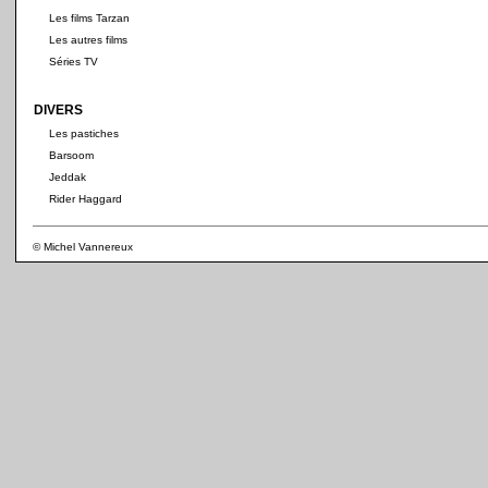
Les films Tarzan
Les autres films
Séries TV
DIVERS
Les pastiches
Barsoom
Jeddak
Rider Haggard
© Michel Vannereux