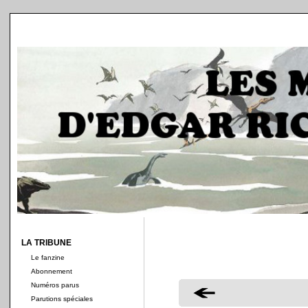
LA TRIBUNE
Le fanzine
Abonnement
Numéros parus
Parutions spéciales