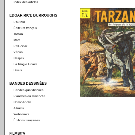
Index des articles
EDGAR RICE BURROUGHS
L'auteur
Éditeurs français
Tarzan
Mars
Pellucidar
Vénus
Caspak
La trilogie lunaire
Divers
BANDES DESSINÉES
Bandes quotidiennes
Planches du dimanche
Comic-books
Albums
Webcomics
Éditions françaises
FILMS/TV