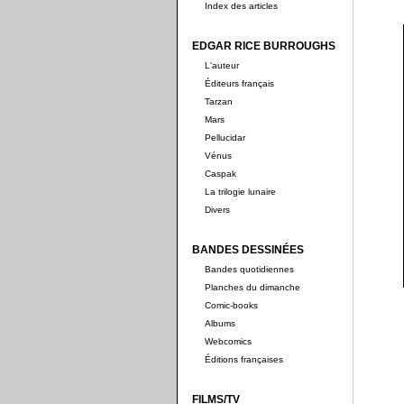
Index des articles
EDGAR RICE BURROUGHS
L'auteur
Éditeurs français
Tarzan
Mars
Pellucidar
Vénus
Caspak
La trilogie lunaire
Divers
BANDES DESSINÉES
Bandes quotidiennes
Planches du dimanche
Comic-books
Albums
Webcomics
Éditions françaises
FILMS/TV