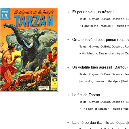
•
Et pour enjeu, un trésor !
Texte : Gaylord DuBois. Dessins : R
« Fight for the Treasure ». Tarzan of
•
On a enlevé le petit prince (Les fr
Texte : Gaylord DuBois. Dessins : R
« Vanished ». Tarzan of the Apes (G
•
Un volatile bien agressif (Bantou)
Texte : Gaylord DuBois. Dessins : Je
[sans titre]. Tarzan of the Apes (Gol
•
Le fils de Tarzan
Texte : Gaylord DuBois. Dessins : R
« The Son of Tarzan ». Tarzan of th
•
La cité perdue (La fille au léopard)