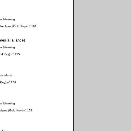
uss Manning
 the Apes (Gold Key) n° 161
ères à la lance)
uss Manning
old Key) n° 155
sse Marsh
d Key) n° 159
uss Manning
e Apes (Gold Key) n° 158