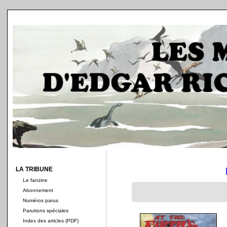
LA TRIBUNE
Le fanzine
Abonnement
Numéros parus
Parutions spéciales
Index des articles (PDF)