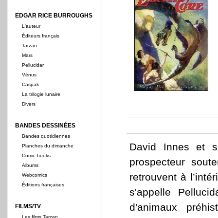
EDGAR RICE BURROUGHS
L'auteur
Éditeurs français
Tarzan
Mars
Pellucidar
Vénus
Caspak
La trilogie lunaire
Divers
BANDES DESSINÉES
Bandes quotidiennes
David Innes et s
Planches du dimanche
Comic-books
prospecteur souter
Albums
retrouvent à l’inté
Webcomics
Éditions françaises
s'appelle Pelluci
d'animaux préhi
FILMS/TV
Les films Tarzan