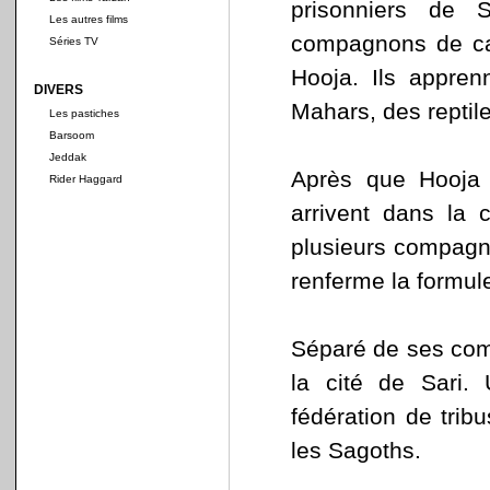
prisonniers de 
Les autres films
compagnons de capt
Séries TV
Hooja. Ils appren
DIVERS
Mahars, des reptile
Les pastiches
Barsoom
Jeddak
Après que Hooja 
Rider Haggard
arrivent dans la 
plusieurs compagn
renferme la formul
Séparé de ses comp
la cité de Sari.
fédération de trib
les Sagoths.