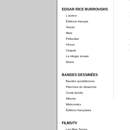
EDGAR RICE BURROUGHS
L'auteur
Éditeurs français
Tarzan
Mars
Pellucidar
Vénus
Caspak
La trilogie lunaire
Divers
BANDES DESSINÉES
Bandes quotidiennes
Planches du dimanche
Comic-books
Albums
Webcomics
Éditions françaises
FILMS/TV
Les films Tarzan