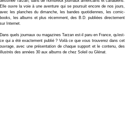
dessinée Tarzan, dans de nombreux journaux américains et canadiens.
Elle ouvre la voie à une aventure qui se poursuit encore de nos jours,
avec les planches du dimanche, les bandes quotidiennes, les comic-
books, les albums et plus récemment, des B.D. publiées directement
sur Internet.
Dans quels journaux ou magazines Tarzan est-il paru en France, qu'est-
ce qui a été exactement publié ? Voilà ce que vous trouverez dans cet
ouvrage, avec une présentation de chaque support et le contenu, des
illustrés des années 30 aux albums de chez Soleil ou Glénat.