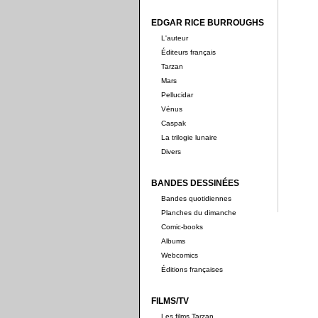
EDGAR RICE BURROUGHS
L'auteur
Éditeurs français
Tarzan
Mars
Pellucidar
Vénus
Caspak
La trilogie lunaire
Divers
BANDES DESSINÉES
Bandes quotidiennes
Planches du dimanche
Comic-books
Albums
Webcomics
Éditions françaises
FILMS/TV
Les films Tarzan