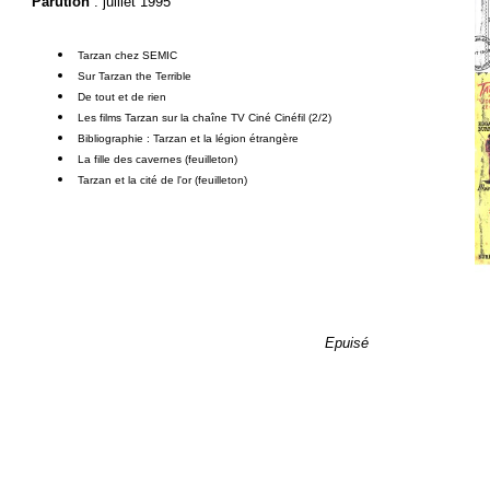
Parution
: juillet 1995
Tarzan chez SEMIC
Sur Tarzan the Terrible
De tout et de rien
Les films Tarzan sur la chaîne TV Ciné Cinéfil (2/2)
Bibliographie : Tarzan et la légion étrangère
La fille des cavernes (feuilleton)
Tarzan et la cité de l'or (feuilleton)
Epuisé