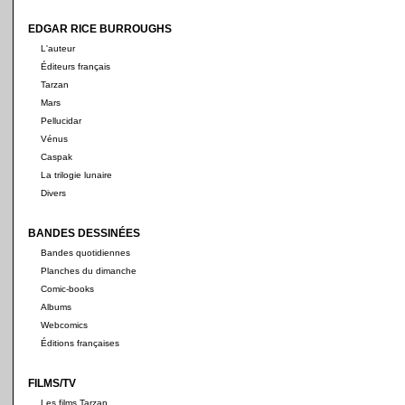
EDGAR RICE BURROUGHS
L'auteur
Éditeurs français
Tarzan
Mars
Pellucidar
Vénus
Caspak
La trilogie lunaire
Divers
BANDES DESSINÉES
Bandes quotidiennes
Planches du dimanche
Comic-books
Albums
Webcomics
Éditions françaises
FILMS/TV
Les films Tarzan