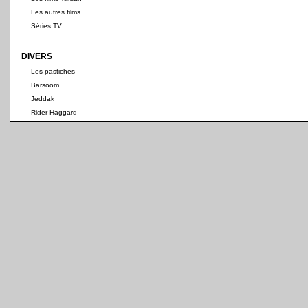
Les autres films
Séries TV
DIVERS
Les pastiches
Barsoom
Jeddak
Rider Haggard