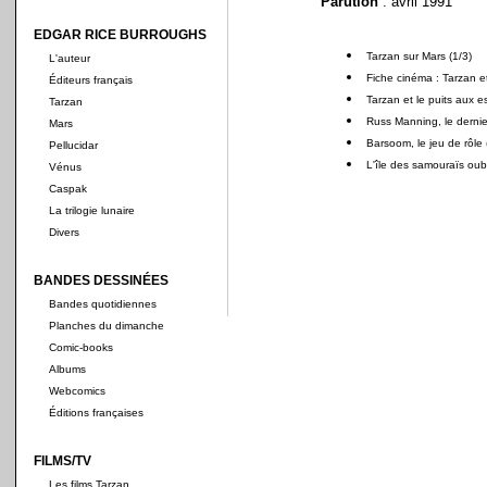
Parution
: avril 1991
EDGAR RICE BURROUGHS
Tarzan sur Mars (1/3)
L'auteur
Fiche cinéma : Tarzan e
Éditeurs français
Tarzan et le puits aux e
Tarzan
Russ Manning, le dernie
Mars
Barsoom, le jeu de rôle 
Pellucidar
L'île des samouraïs oubli
Vénus
Caspak
La trilogie lunaire
Divers
BANDES DESSINÉES
Bandes quotidiennes
Planches du dimanche
Comic-books
Albums
Webcomics
Éditions françaises
FILMS/TV
Les films Tarzan