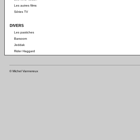
Les autres films
Séries TV
DIVERS
Les pastiches
Barsoom
Jeddak
Rider Haggard
© Michel Vannereux