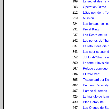
199
Le secret des Tsh
203
Opération Ozma
212
L'âge noir de la Te
219
Mission T
224
Les forbans de l'
231
Projet King
237
Les Destructeurs
242
Les portes de Thu
337
Le retour des dieu
343
Les sept sceaux 
352
Joklun-N'Ghar la 
360
La terreur invisible
367
Refuge cosmique
384
L'Ordre Vert
395
Traquenard sur K
402
Demain : l'apocal
407
L'arche du temps
425
Le triangle de la m
439
Plan Catapulte
447
Les Orgues de Sa