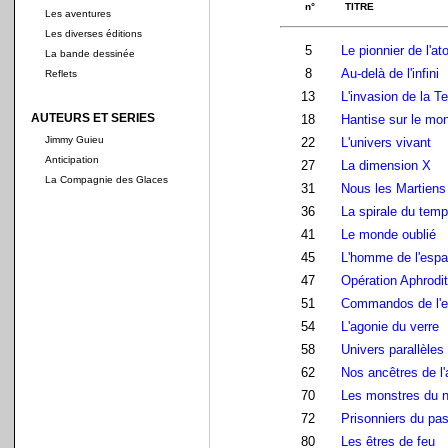
n°
TITRE
Les aventures
Les diverses éditions
5
Le pionnier de l'a
La bande dessinée
8
Au-delà de l'infini
Reflets
13
L'invasion de la Te
AUTEURS ET SERIES
18
Hantise sur le mo
Jimmy Guieu
22
L'univers vivant
Anticipation
27
La dimension X
La Compagnie des Glaces
31
Nous les Martiens
36
La spirale du tem
41
Le monde oublié
45
L'homme de l'esp
47
Opération Aphrodi
51
Commandos de l'
54
L'agonie du verre
58
Univers parallèles
62
Nos ancêtres de l'
70
Les monstres du 
72
Prisonniers du pa
80
Les êtres de feu