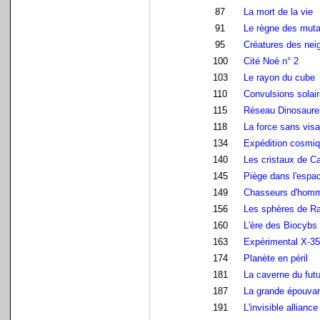
87
La mort de la vie
91
Le règne des mut
95
Créatures des nei
100
Cité Noé n° 2
103
Le rayon du cube
110
Convulsions solai
115
Réseau Dinosaure
118
La force sans vis
134
Expédition cosmi
140
Les cristaux de Ca
145
Piège dans l'espa
149
Chasseurs d'hom
156
Les sphères de R
160
L'ère des Biocybs
163
Expérimental X-35
174
Planète en péril
181
La caverne du futu
187
La grande épouva
191
L'invisible alliance