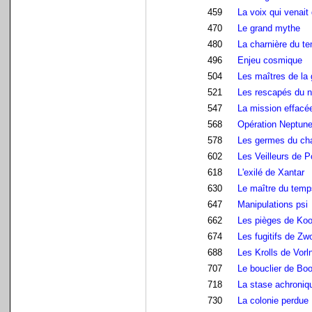
459
La voix qui venait 
470
Le grand mythe
480
La charnière du t
496
Enjeu cosmique
504
Les maîtres de la 
521
Les rescapés du n
547
La mission effacé
568
Opération Neptun
578
Les germes du ch
602
Les Veilleurs de 
618
L'exilé de Xantar
630
Le maître du temp
647
Manipulations psi
662
Les pièges de Ko
674
Les fugitifs de Zw
688
Les Krolls de Vorl
707
Le bouclier de Bo
718
La stase achroniq
730
La colonie perdue